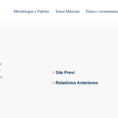
Metodologias e Padrões
Temas Materiais
Planos e investiment
 e
o
Site Previ
te
Relatórios Anteriores